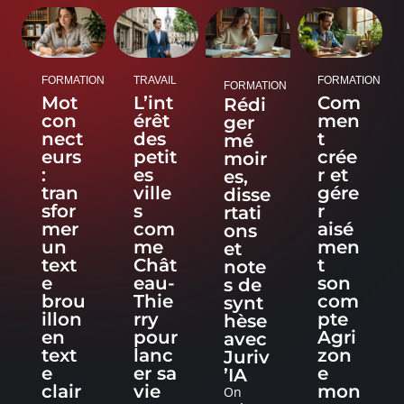
FORMATION
TRAVAIL
FORMATION
FORMATION
Mot
L’int
Com
Rédi
con
érêt
men
ger
nect
des
t
mé
eurs
petit
crée
moir
:
es
r et
es,
tran
ville
gére
disse
sfor
s
r
rtati
mer
com
aisé
ons
un
me
men
et
text
Chât
t
note
e
eau-
son
s de
brou
Thie
com
synt
illon
rry
pte
hèse
en
pour
Agri
avec
text
lanc
zon
Juriv
e
er sa
e
’IA
clair
vie
mon
On