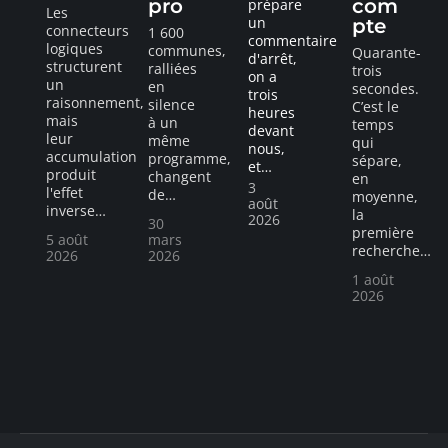
pro
com
prépare
Les
un
pte
connecteurs
1 600
commentaire
logiques
communes,
Quarante-
d'arrêt,
structurent
ralliées
trois
on a
un
en
secondes.
trois
raisonnement,
silence
C’est le
heures
mais
à un
temps
devant
leur
même
qui
nous,
accumulation
programme,
sépare,
et
…
produit
changent
en
3
l'effet
de
…
moyenne,
août
inverse
…
la
2026
30
première
5 août
mars
recherche
…
2026
2026
1 août
2026