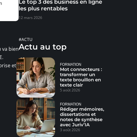
Le top 3 des business en ligne
n
les plus rentables
12 mars 2026
#ACTU
Actu au top
u va bien
E.
prise et
FORMATION
Mot connecteurs :
transformer un
texte brouillon en
texte clair
5 août 2026
FORMATION
Rédiger mémoires,
dissertations et
notes de synthèse
avec Juriv’IA
3 août 2026