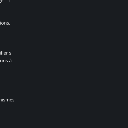
t. Il
ions,
c
ier si
ions à
anismes