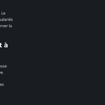
. Le
salariés
rver la
t à
esse
ve.
ses