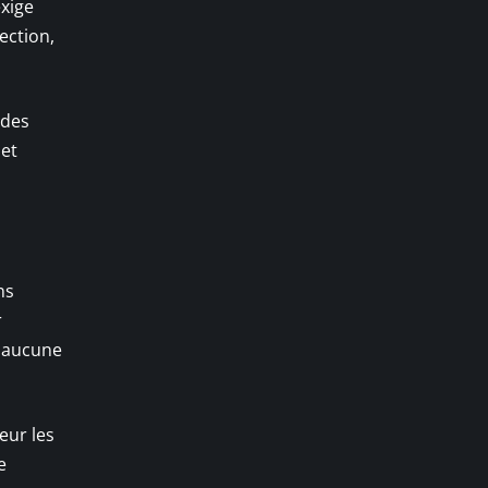
exige
ection,
 des
 et
ns
r
r aucune
eur les
e