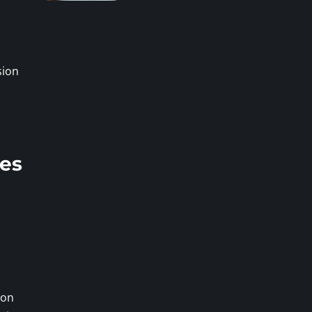
sion
ves
ion