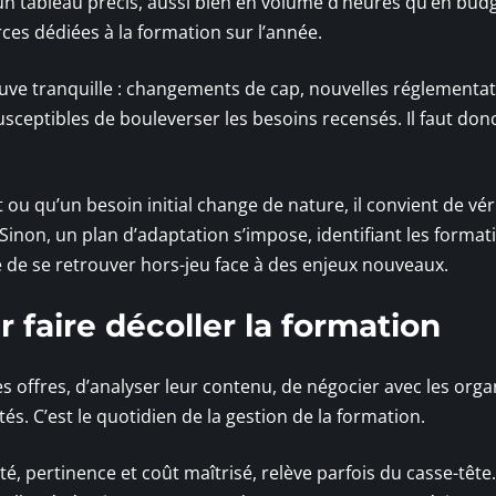
un tableau précis, aussi bien en volume d’heures qu’en budge
rces dédiées à la formation sur l’année.
fleuve tranquille : changements de cap, nouvelles réglementat
ceptibles de bouleverser les besoins recensés. Il faut don
u qu’un besoin initial change de nature, il convient de vérif
 Sinon, un plan d’adaptation s’impose, identifiant les format
ite de se retrouver hors-jeu face à des enjeux nouveaux.
r faire décoller la formation
 offres, d’analyser leur contenu, de négocier avec les org
és. C’est le quotidien de la gestion de la formation.
ité, pertinence et coût maîtrisé, relève parfois du casse-tête.