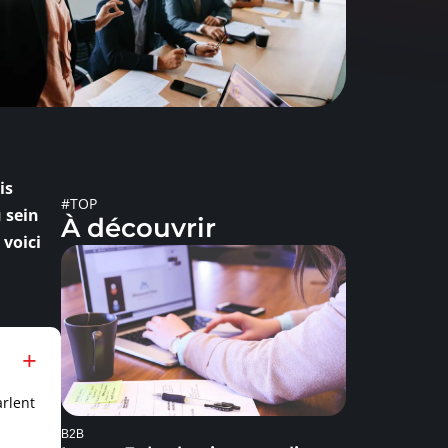
is
#TOP
 sein
À découvrir
 voici
rlent
B2B