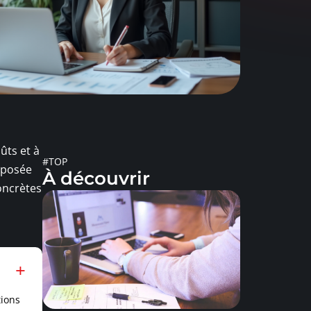
ûts et à
#TOP
upposée
À découvrir
oncrètes
tions