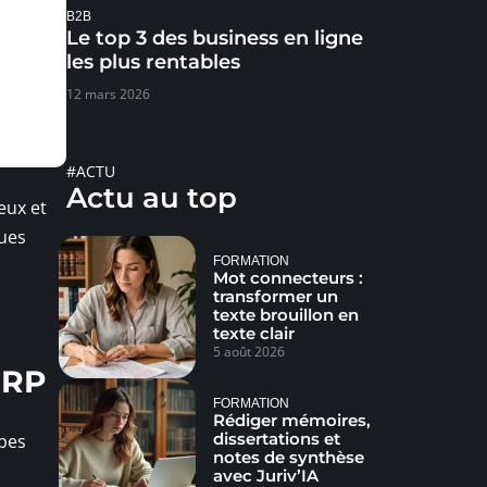
B2B
Le top 3 des business en ligne
les plus rentables
12 mars 2026
#ACTU
Actu au top
eux et
ques
FORMATION
Mot connecteurs :
transformer un
texte brouillon en
texte clair
5 août 2026
ERP
FORMATION
Rédiger mémoires,
dissertations et
ipes
notes de synthèse
avec Juriv’IA