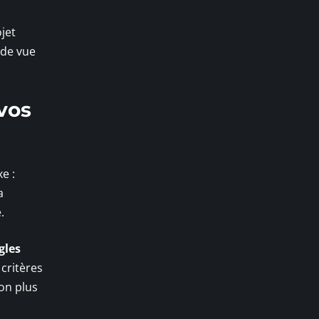
ojet
 de vue
vos
e :
a
.
gles
 critères
ion plus