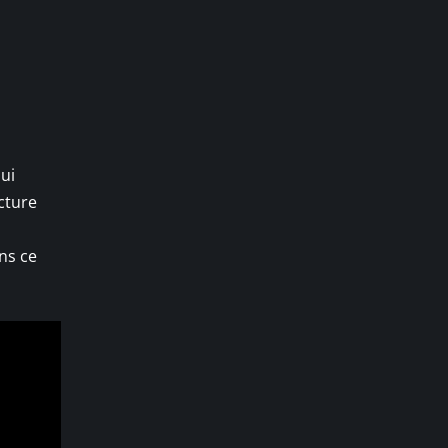
qui
cture
ns ce