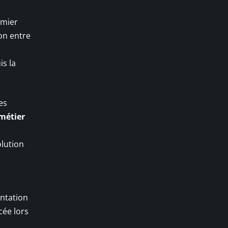
emier
on entre
is la
es
 métier
olution
entation
cée lors