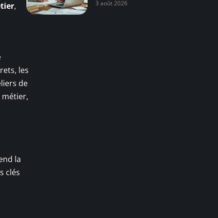
3 août 2026
tier
,
e
rets, les
liers de
 métier,
end la
s clés