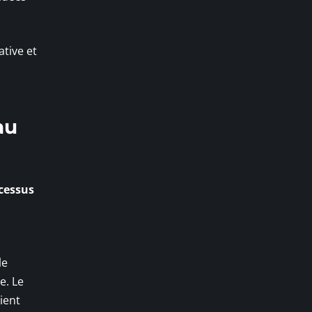
ative et
au
cessus
le
e. Le
ient