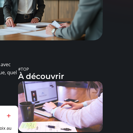
 avec
#TOP
ue, quel
À découvrir
oix au