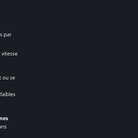
s par
 vitesse
t ou se
 faibles
mes
ans