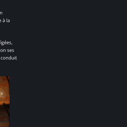
on
 à la
figées,
ion ses
t conduit