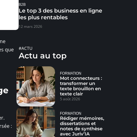
B2B
Le top 3 des business en ligne
les plus rentables
12 mars 2026
une
#ACTU
es que
Actu au top
FORMATION
Mot connecteurs :
transformer un
ge
texte brouillon en
texte clair
5 août 2026
FORMATION
r.
Rédiger mémoires,
dissertations et
rsée :
notes de synthèse
avec Juriv’IA