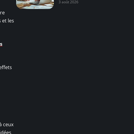
3 août 2026
ire
 et les
us
effets
 à ceux
’idées