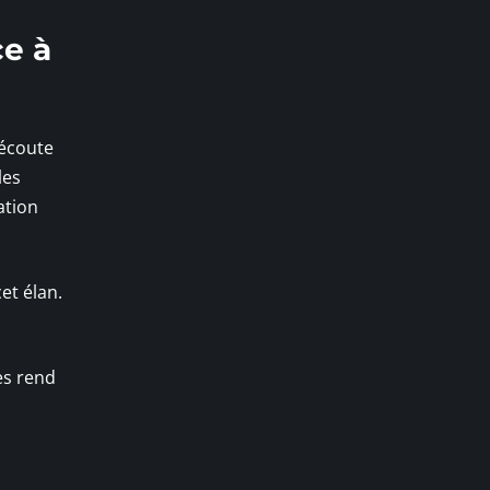
ce à
 écoute
les
ation
et élan.
es rend