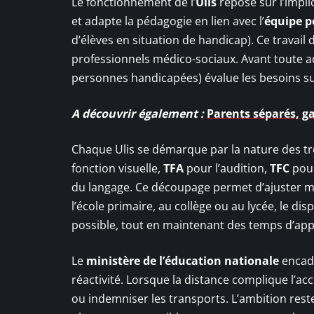
Le fonctionnement de l’
Ulis
repose sur l’implic
et adapte la pédagogie en lien avec l’
équipe 
d’élèves en situation de handicap). Ce travail d
professionnels médico-sociaux. Avant toute a
personnes handicapées) évalue les besoins sur
A découvrir également :
Parents séparés, ga
Chaque Ulis se démarque par la nature des t
fonction visuelle,
TFA
pour l’audition,
TFC
pour
du langage. Ce découpage permet d’ajuster m
l’école primaire, au collège ou au lycée, le di
possible, tout en maintenant des temps d’appr
Le
ministère de l’éducation nationale
encadr
réactivité. Lorsque la distance complique l’accè
ou indemniser les transports. L’ambition res