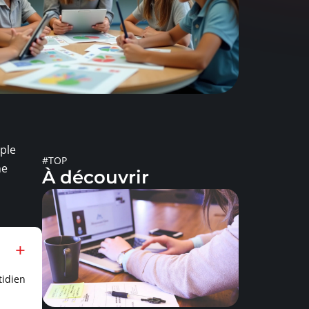
ple
#TOP
ne
À découvrir
tidien