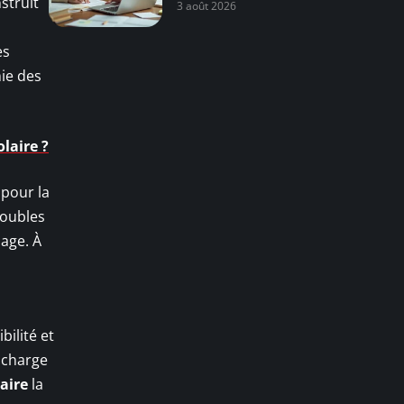
struit
3 août 2026
s
es
ie des
laire ?
pour la
roubles
age. À
bilité et
 charge
aire
la