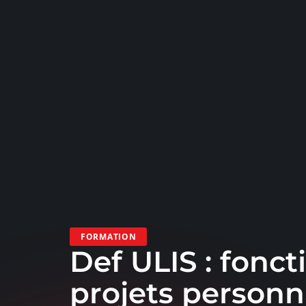
FORMATION
Def ULIS : fonc
projets personna