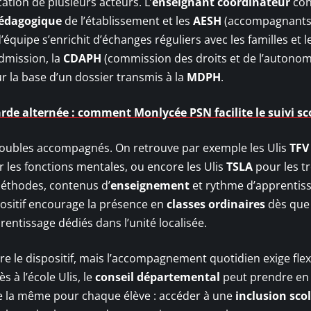
ation de plusieurs acteurs. L’
enseignant coordinateur
con
pédagogique
de l’établissement et les
AESH
(accompagnant
’équipe s’enrichit d’échanges réguliers avec les familles et l
dmission, la
CDAPH
(commission des droits et de l’autonom
 la base d’un dossier transmis à la
MDPH
.
rde alternée : comment Monlycée PSN facilite le suivi sco
roubles accompagnés. On retrouve par exemple les Ulis
TFV
 les fonctions mentales, ou encore les Ulis
TSLA
pour les t
éthodes, contenus d’
enseignement
et rythme d’apprentiss
spositif encourage la présence en
classes ordinaires
dès que
entissage dédiés dans l’unité localisée.
e le dispositif, mais l’accompagnement quotidien exige flexi
s à l’école Ulis, le
conseil départemental
peut prendre en
te la même pour chaque élève : accéder à une
inclusion scol