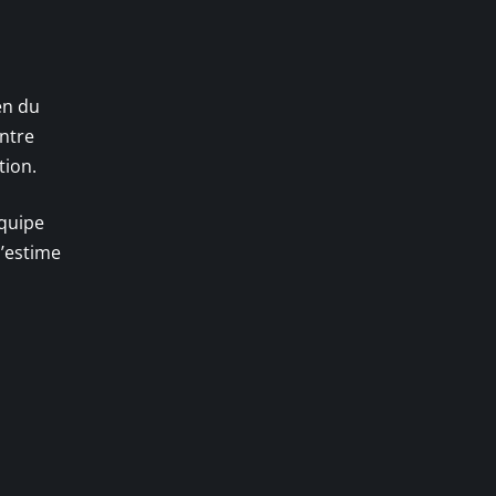
en du
ntre
tion.
équipe
l’estime