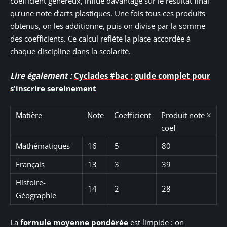
coefficient généreux, influe davantage sur le résultat final
qu’une note d’arts plastiques. Une fois tous ces produits
obtenus, on les additionne, puis on divise par la somme
des coefficients. Ce calcul reflète la place accordée à
chaque discipline dans la scolarité.
Lire également :
Cyclades #bac : guide complet pour
s'inscrire sereinement
Matière
Note
Coefficient
Produit note ×
coef
Mathématiques
16
5
80
Français
13
3
39
Histoire-
14
2
28
Géographie
La
formule moyenne pondérée
est limpide : on